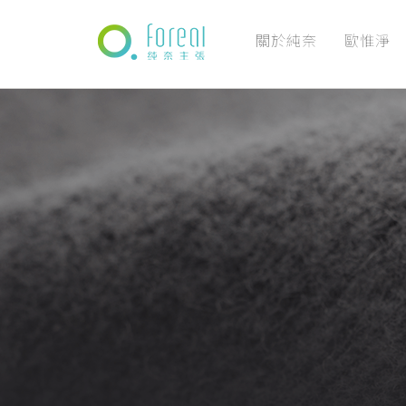
關於純奈
歐惟淨