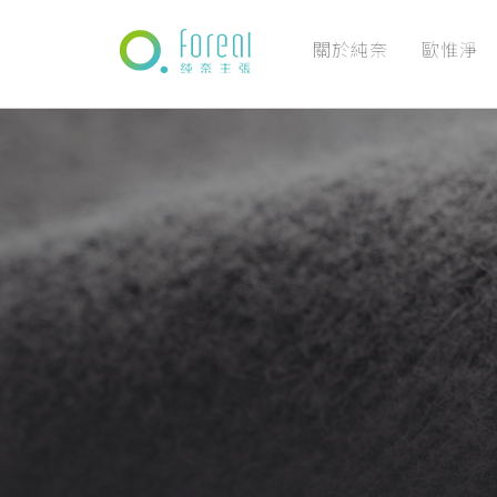
關於純奈
歐惟淨