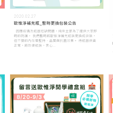
2020.02.27
歐惟淨補充瓶_暫時更換包裝公告
因應疫情及瓶器短缺問題，純奈主張為了提供大家即
時的防護， 我們暫時將歐惟淨補充瓶裝更換成袋裝，
但不變的內在是堅持、品質與抗菌效果。 待瓶器供貨
正常，將恢復瓶裝，衷心...