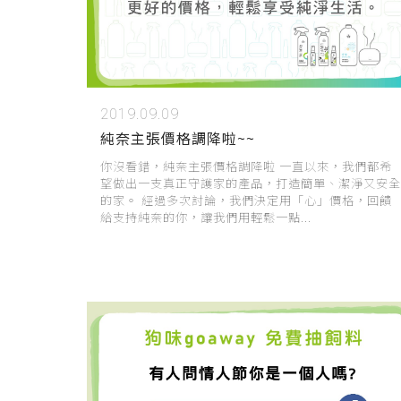
2019.09.09
純奈主張價格調降啦~~
你沒看錯，純奈主張價格調降啦 一直以來，我們都希
望做出一支真正守護家的產品，打造簡單、潔淨又安全
的家。 經過多次討論，我們決定用「心」價格，回饋
給支持純奈的你，讓我們用輕鬆一點...