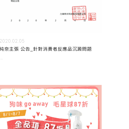
2020.02.05
純奈主張 公告_針對消費者反應品沉澱問題
...