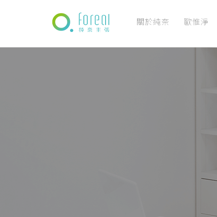
關於純奈
歐惟淨