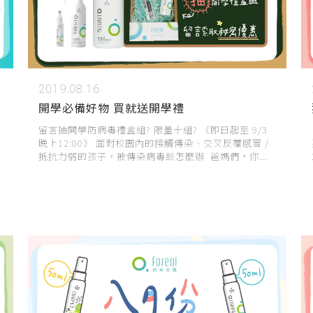
2019.08.16
開學必備好物 買就送開學禮
留言抽開學防病毒禮盒組? 限量十組? 《即日起至 9/3
晚上12:00》 面對校園內的接觸傳染、交叉反覆感冒 /
抵抗力弱的孩子，被傳染病毒該怎麼辦 爸媽們，你...