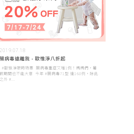
2019.07.18
腸病毒遠離我 - 歐惟淨八折起
#歐惟淨限時特惠 腸病毒重症又增1例！媽媽們，暑
假期間也不能大意 今年 #腸病毒71型 達168例，除此
之外 #...