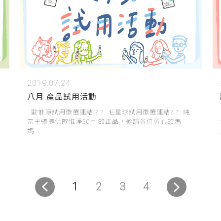
2019.07.24
八月 產品試用活動
歐惟淨試用徵選連結 ? ? 毛星球試用徵選連結? ? 純
奈主張提供歐惟淨50ml的正品，邀請各位勞心的媽
媽...
1
2
3
4