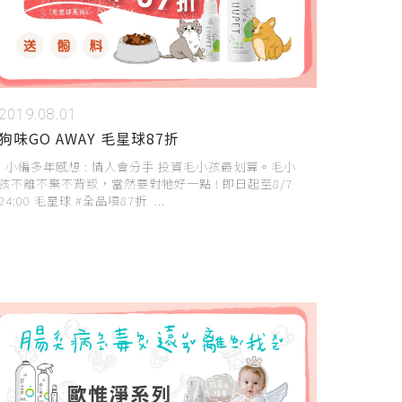
2019.08.01
狗味GO AWAY 毛星球87折
小編多年感想 : 情人會分手 投資毛小孩最划算。毛小
孩不離不棄不背叛，當然要對牠好一點 ! 即日起至8/7
24:00 毛星球 #全品項87折 ...