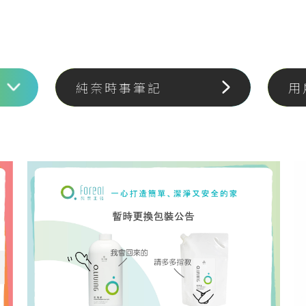
純奈時事筆記
用