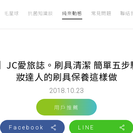
毛星球
抗菌知識談
純奈動態
常見問題
聯絡
E】JC愛旅誌。刷具清潔 簡單五
妝達人的刷具保養這樣做
2018.10.23
用戶推薦
Facebook
LINE