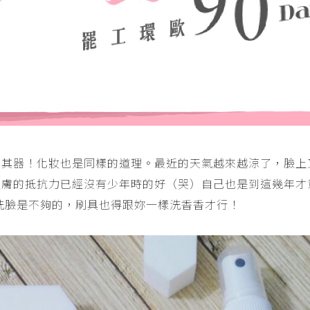
利其器！化妝也是同樣的道理。最近的天氣越來越涼了，臉上
皮膚的抵抗力已經沒有少年時的好（哭）自己也是到這幾年
洗臉是不夠的，刷具也得跟妳一樣洗香香才行！