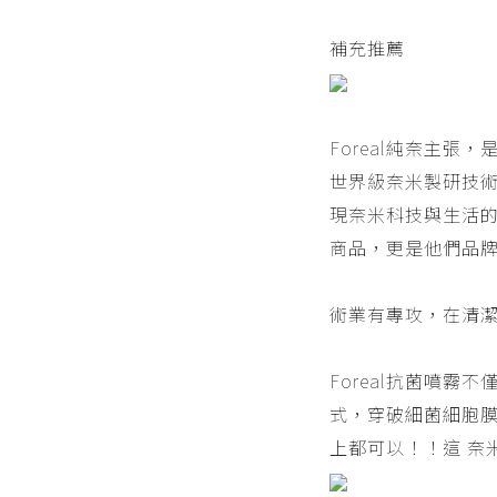
補充推薦
Foreal純奈主張
世界級奈米製研技術
現奈米科技與生活
商品，更是他們品
術業有專攻，在清潔
Foreal抗菌噴
式，穿破細菌細胞膜
上都可以！！這 奈