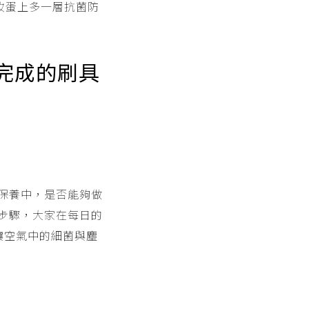
妝蛋上多一層抗菌防
完成的刷具
保養中，是否能夠做
步驟，大家在每日的
，讓空氣中的細菌與塵