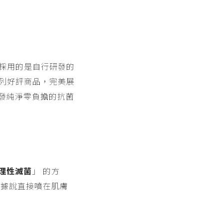
們家採用的是自行研發的
系列好評商品，完美展
發純淨零負擔的抗菌
理性滅菌
」 的方
 據說直接噴在肌膚