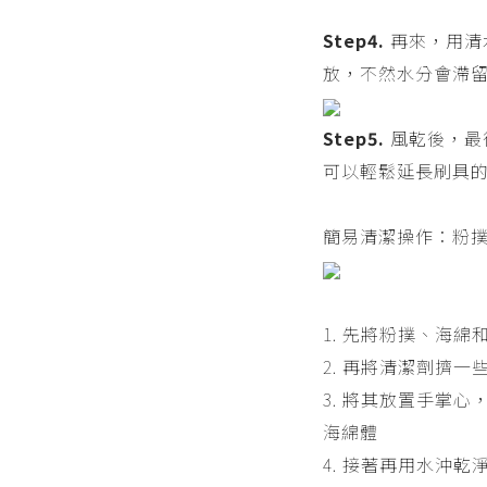
Step4.
再來，用清
放，不然水分會滯
Step5.
風乾後，最後
可以輕鬆延長刷具
簡易清潔操作：粉
1. 先將粉撲、海
2. 再將清潔劑擠
3. 將其放置手掌
海綿體
4. 接著再用水沖乾