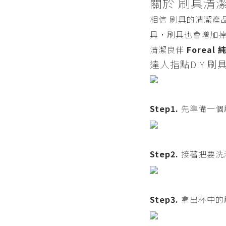
關於 刷具清
相信 刷具的清潔產
具，刷具也會增加
清潔良伴
Forea
達人指點DIY 
Step1.
先準備一個
Step2.
接著把要洗
Step3.
拿出杯中的