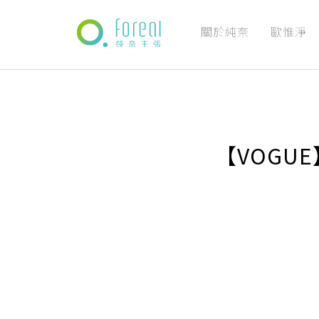
關於純奈
歐惟淨
【VOGU