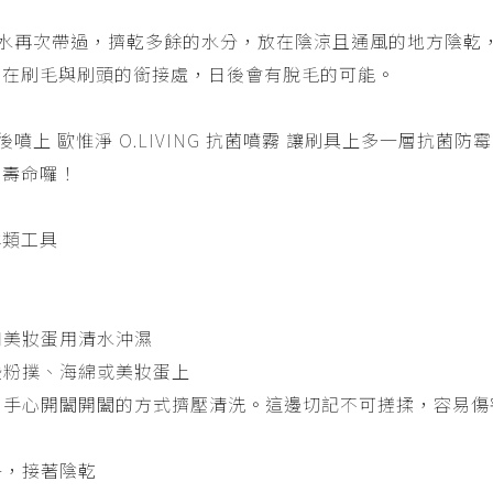
水再次帶過，擠乾多餘的水分，放在陰涼且通風的地方陰乾
留在刷毛與刷頭的銜接處，日後會有脫毛的可能。
噴上 歐惟淨 O.LIVING 抗菌噴霧 讓刷具上多一層抗菌
的壽命囉！
撲類工具
綿和美妝蛋用清水沖濕
一些粉撲、海綿或美妝蛋上
心，手心開闔開闔的方式擠壓清洗。這邊切記不可搓揉，容易
淨，接著陰乾