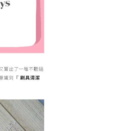
又冒出了一堆不聽話
才意識到『
刷具清潔