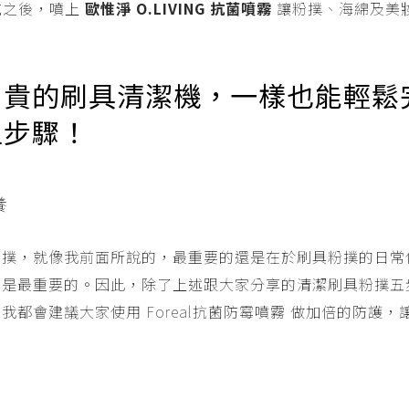
風乾之後，噴上
歐惟淨 O.LIVING 抗菌噴霧
讓粉撲、海綿及美
昂貴的刷具清潔機，一樣也能輕鬆
五步驟！
養
粉撲，就像我前面所說的，最重要的還是在於刷具粉撲的日常
才是最重要的。因此，除了上述跟大家分享的清潔刷具粉撲五
我都會建議大家使用 Foreal抗菌防霉噴霧 做加倍的防護