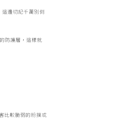
，這邊切記千萬別倒
防霉的防護層，這樣就
傷害比較脆弱的粉撲或