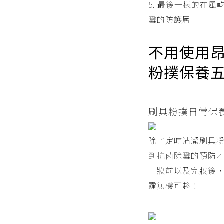
5. 最後一樣的在
霉的防護層
不用使用
粉撲保養
刷具粉撲日常保
除了定時清潔刷具
到抗菌除霉的預防
上妝前以及完妝後，
霾無機可趁！