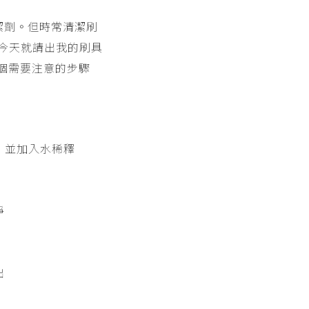
潔劑。但時常清潔刷
今天就請出我的刷具
個需要注意的步驟
，並加入水稀釋
淨
出