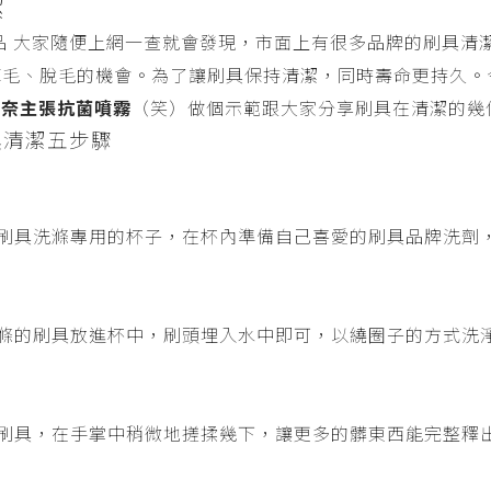
潔
品 大家隨便上網一查就會發現，市面上有很多品牌的刷具清
掉毛、脫毛的機會。為了讓刷具保持清潔，同時壽命更持久。
l 純奈主張抗菌噴霧
（笑）做個示範跟大家分享刷具在清潔的幾
刷具清潔五步驟
刷具洗滌專用的杯子，在杯內準備自己喜愛的刷具品牌洗劑
滌的刷具放進杯中，刷頭埋入水中即可，以繞圈子的方式洗
刷具，在手掌中稍微地搓揉幾下，讓更多的髒東西能完整釋