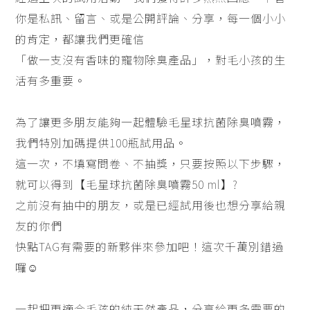
你是私訊、留言、或是公開評論、分享，每一個小小
的肯定，都讓我們更確信
「做一支沒有香味的寵物除臭產品」，對毛小孩的生
活有多重要。
為了讓更多朋友能夠一起體驗毛星球抗菌除臭噴霧，
我們特別加碼提供100瓶試用品。
這一次，不填寫問卷、不抽獎，只要按照以下步驟，
就可以得到【毛星球抗菌除臭噴霧50 ml】?
之前沒有抽中的朋友，或是已經試用後也想分享給親
友的你們
快點TAG有需要的新夥伴來參加吧！這次千萬別錯過
囉☺️
一起把更適合毛孩的純天然產品，分享給更多需要的