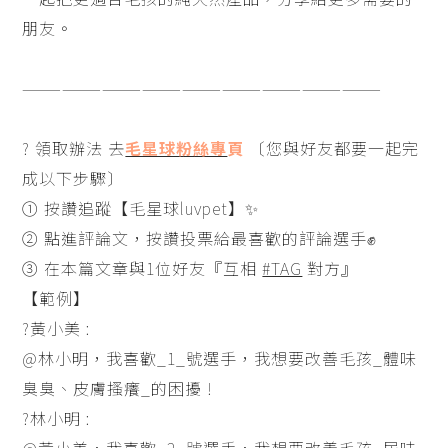
朋友。
———————————————————————————
? 領取辦法 去
毛星球粉絲專
頁
〔您與好友都要一起完
成以下步驟〕
① 按讚追蹤【毛星球luvpet】✨
② 點進評論文，按讚投票給最喜歡的評論選手✊
③ 在本篇文章與1位好友『互相
#TAG
對方』
【範例】
?‍黃小美 :
@林小明，我喜歡_1_號選手，我想要改善毛孩_體味
臭臭、皮膚搔癢_的困擾 !
?‍林小明 :