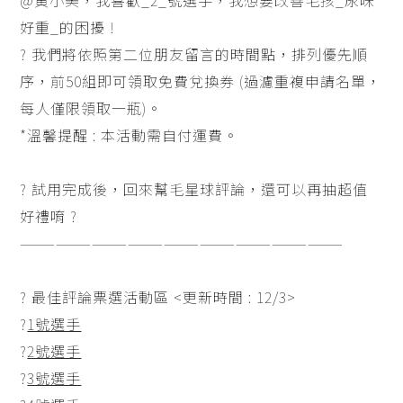
@黃小美，我喜歡_2_號選手，我想要改善毛孩_尿味
好重_的困擾 !
? 我們將依照第二位朋友留言的時間點，排列優先順
序，前50組即可領取免費兌換券 (過濾重複申請名單，
每人僅限領取一瓶)。
*溫馨提醒 : 本活動需自付運費。
? 試用完成後，回來幫毛星球評論，還可以再抽超值
好禮唷 ?
———————————————————————————
? 最佳評論票選活動區 <更新時間 : 12/3>
?
1號選手
?
2號選手
?
3號選手