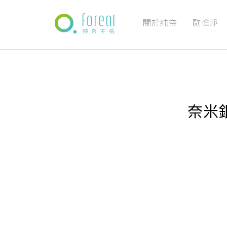
關於純奈
歐惟淨
奈米