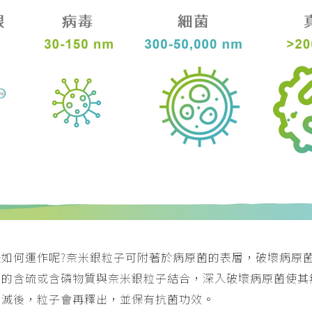
是如何運作呢?奈米銀粒子可附著於病原菌的表層，破壞病原
中的含硫或含磷物質與奈米銀粒子結合，深入破壞病原菌使其
消滅後，粒子會再釋出，並保有抗菌功效。