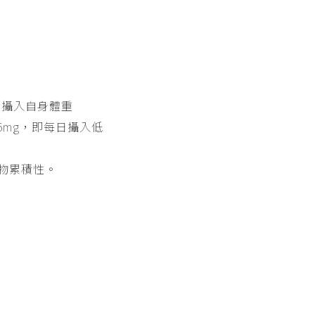
者攝入自身體重
25mg，即每日攝入低
物累積性。