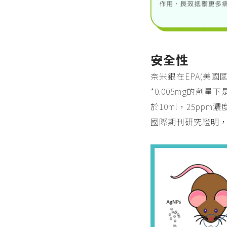
安全性
奈米銀在EPA(美
*0.005mg的劑
於10ml，25pp
國際期刊研究證明