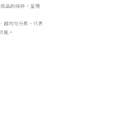
證成品的純粹，呈現
、越均勻分散，代表
效能。