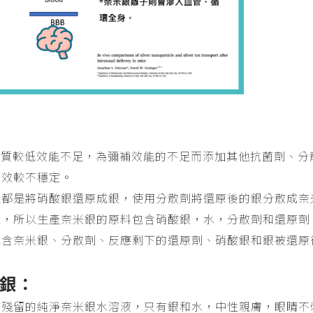
品質較低效能不足，為彌補效能的不足而添加其他抗菌劑、分
時效較不穩定。
造都是將硝酸銀還原成銀，使用分散劑將還原後的銀分散成奈
樣，所以生產奈米銀的原料包含硝酸銀，水，分散劑和還原劑
包含奈米銀、分散劑、反應剩下的還原劑、硝酸銀和銀被還原
銀：
質殘留的純淨奈米銀水溶液，只有銀和水，中性親膚，眼睛不