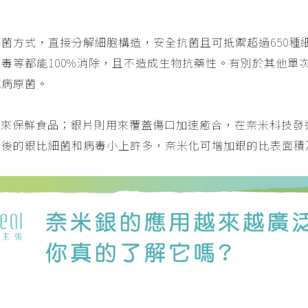
菌方式，直接分解細胞構造，安全抗菌且可抵禦超過650種
毒等都能100%消除，且不造成生物抗藥性。有別於其他單
滅病原菌。
被用來保鮮食品；銀片則用來覆蓋傷口加速癒合，在奈米科技發
化後的銀比細菌和病毒小上許多，奈米化可增加銀的比表面積