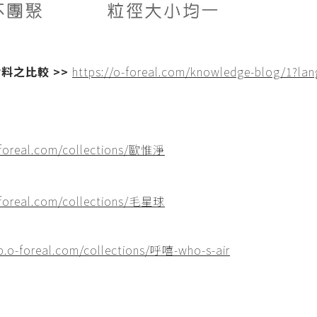
料之比較 >>
https://o-foreal.com/knowledge-blog/1?la
-foreal.com/collections/歐惟淨
-foreal.com/collections/毛星球
op.o-foreal.com/collections/呼嘻-who-s-air