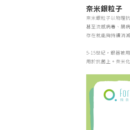
奈米銀粒子
奈米銀粒子以物理抗
甚至流感病毒、腸病
存在就能夠持續消
5-15世紀，銀器
用於抗菌上。奈米