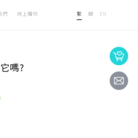
我們
線上購物
繁
簡
EN
它嗎?