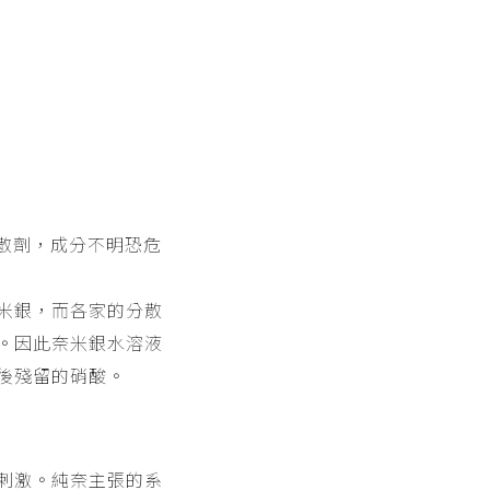
散劑，成分不明恐危
米銀，而各家的分散
。因此奈米銀水溶液
後殘留的硝酸。
刺激。純奈主張的系