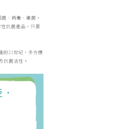
細菌、病毒、黴菌，
次性抗菌產品，只要
達的21世紀，多方應
及抗菌活性。