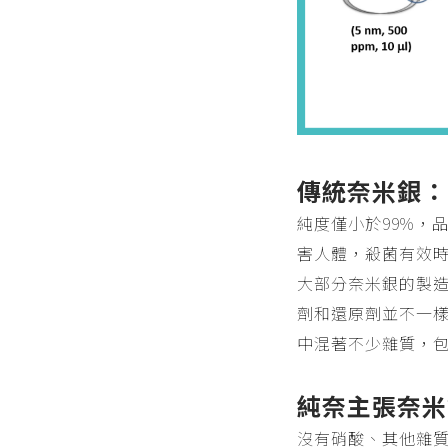
傳統奈米銀：
純度僅小於99%，
害人體，殺菌有效
大部分奈米銀的製
劑和還原劑並不一
中混著不少雜質，
純奈主張奈米
沒有硝酸、其他雜